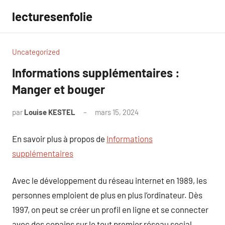
Aller
lecturesenfolie
au
contenu
Uncategorized
Informations supplémentaires :
Manger et bouger
par
Louise KESTEL
mars 15, 2024
Aucun
commentaire
En savoir plus à propos de
Informations
supplémentaires
Avec le développement du réseau internet en 1989, les
personnes emploient de plus en plus l’ordinateur. Dès
1997, on peut se créer un profil en ligne et se connecter
avec des copains sur le tout premier réseau social,