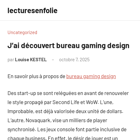
Aller
lecturesenfolie
au
contenu
Uncategorized
J’ai découvert bureau gaming design
par
Louise KESTEL
octobre 7, 2025
Aucun
commentaire
En savoir plus à propos de
bureau gaming design
Des start-up se sont reléguées en avant de renouveler
le style propagé par Second Life et WoW. L’une,
Improbable, est déjà valorisée deux unité de dollars.
L’autre, Novaquark, vise un milliers de player
synchronisé. Les jeux console font partie inclusive de
chaque business. En effet, le désir de jouer est un