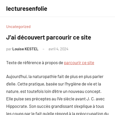
Aller
lecturesenfolie
au
contenu
Uncategorized
J’ai découvert parcourir ce site
par
Louise KESTEL
avril 4, 2024
Aucun
commentaire
Texte de référence à propos de
parcourir ce site
Aujourd’hui, la naturopathie fait de plus en plus parler
d’elle. Cette pratique, basée sur l’hygiène de vie et la
nature, est toutefois loin d’être un nouveau concept.
Elle puise ses préceptes au IVe siècle avant J. C. avec
Hippocrate. Son succès grandissant s’explique à tous
les coups par le fait qu’elle répond à la préoccupation du