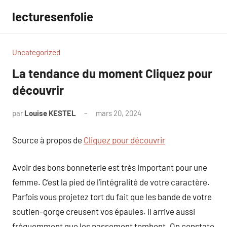
Aller
lecturesenfolie
au
contenu
Uncategorized
La tendance du moment Cliquez pour
découvrir
par
Louise KESTEL
mars 20, 2024
Aucun
commentaire
Source à propos de
Cliquez pour découvrir
Avoir des bons bonneterie est très important pour une
femme. C’est la pied de l’intégralité de votre caractère.
Parfois vous projetez tort du fait que les bande de votre
soutien-gorge creusent vos épaules. Il arrive aussi
fréquemment que les passement tombent. On constate