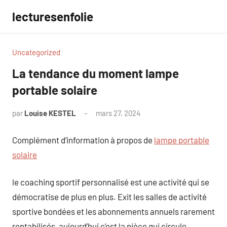
Aller
lecturesenfolie
au
contenu
Uncategorized
La tendance du moment lampe
portable solaire
par
Louise KESTEL
mars 27, 2024
Aucun
commentaire
Complément d’information à propos de
lampe portable
solaire
le coaching sportif personnalisé est une activité qui se
démocratise de plus en plus. Exit les salles de activité
sportive bondées et les abonnements annuels rarement
rentabilisés, aujourd’hui c’est la pièce qui circule