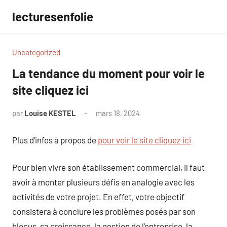
Aller
lecturesenfolie
au
contenu
Uncategorized
La tendance du moment pour voir le
site cliquez ici
par
Louise KESTEL
mars 18, 2024
Aucun
commentaire
Plus d’infos à propos de
pour voir le site cliquez ici
Pour bien vivre son établissement commercial, il faut
avoir à monter plusieurs défis en analogie avec les
activités de votre projet. En effet, votre objectif
consistera à conclure les problèmes posés par son
blocus, sa croissance, la gestion de l’entreprise, la