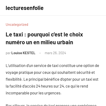
Aller
lecturesenfolie
au
contenu
Uncategorized
Le taxi : pourquoi c’est le choix
numéro un en milieu urbain
par
Louise KESTEL
mars 26, 2024
Aucun
commentaire
L’utilisation d’un service de taxi constitue une option de
voyage pratique pour ceux qui souhaitent sécurité et
flexibilité. Le principal bénéfice d’opter pour un taxi est
la facilité d’accès 24 heures sur 24, ce qui le rend
incomparable pour les urgences.
Par ailleurs, le service de taxi propose une expérience