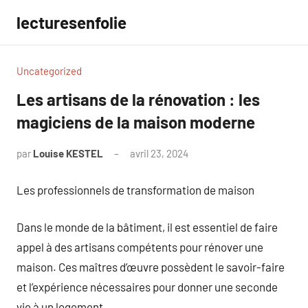
Aller
lecturesenfolie
au
contenu
Uncategorized
Les artisans de la rénovation : les
magiciens de la maison moderne
par
Louise KESTEL
avril 23, 2024
Aucun
commentaire
Les professionnels de transformation de maison
Dans le monde de la bâtiment, il est essentiel de faire
appel à des artisans compétents pour rénover une
maison. Ces maîtres d’œuvre possèdent le savoir-faire
et l’expérience nécessaires pour donner une seconde
vie à un logement.