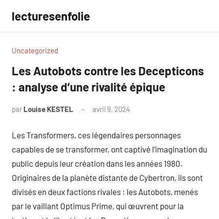
Aller
lecturesenfolie
au
contenu
Uncategorized
Les Autobots contre les Decepticons
: analyse d’une rivalité épique
par
Louise KESTEL
avril 9, 2024
Aucun
commentaire
Les Transformers, ces légendaires personnages
capables de se transformer, ont captivé l’imagination du
public depuis leur création dans les années 1980.
Originaires de la planète distante de Cybertron, ils sont
divisés en deux factions rivales : les Autobots, menés
par le vaillant Optimus Prime, qui œuvrent pour la