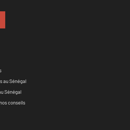
s
as au Sénégal
 au Sénégal
nos conseils