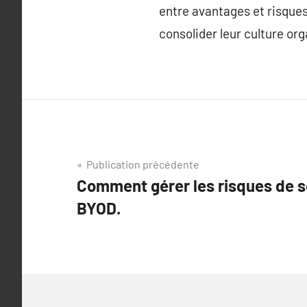
entre avantages et risques
consolider leur culture org
Navigation
Publication précédente
Comment gérer les risques de sé
de
BYOD.
l’article