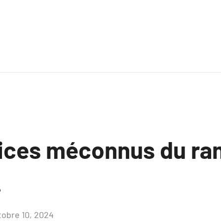
ices méconnus du r
.
tobre 10, 2024
Aucun