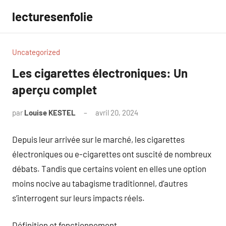
Aller
lecturesenfolie
au
contenu
Uncategorized
Les cigarettes électroniques: Un
aperçu complet
par
Louise KESTEL
avril 20, 2024
Aucun
commentaire
Depuis leur arrivée sur le marché, les cigarettes
électroniques ou e-cigarettes ont suscité de nombreux
débats. Tandis que certains voient en elles une option
moins nocive au tabagisme traditionnel, d’autres
s’interrogent sur leurs impacts réels.
Définition et fonctionnement