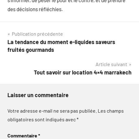
s’informer, de peser le pour et le contre, et de prendre
des décisions réfléchies.
Navigation
Publication précédente
La tendance du moment e-liquides saveurs
de
fruités gourmands
l’article
Article suivant
Tout savoir sur location 4×4 marrakech
Laisser un commentaire
Votre adresse e-mail ne sera pas publiée.
Les champs
obligatoires sont indiqués avec
*
Commentaire
*