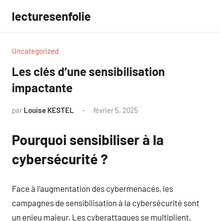
Aller
lecturesenfolie
au
contenu
Uncategorized
Les clés d’une sensibilisation
impactante
par
Louise KESTEL
février 5, 2025
Aucun
commentaire
Pourquoi sensibiliser à la
cybersécurité ?
Face à l’augmentation des cybermenaces, les
campagnes de sensibilisation à la cybersécurité sont
un enjeu majeur. Les cyberattaques se multiplient,