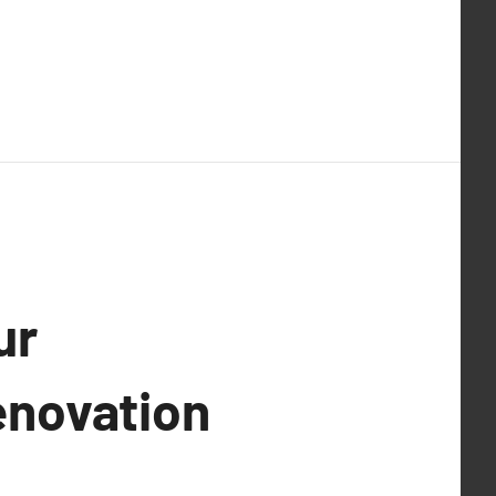
ur
énovation