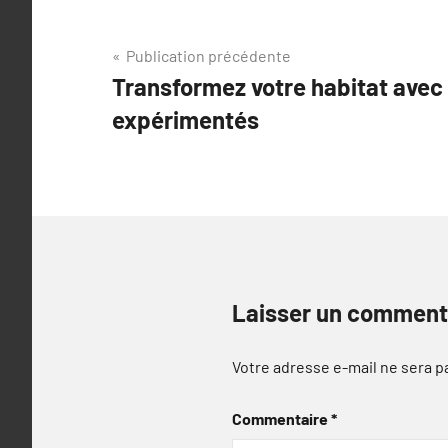
Navigation
Publication précédente
Transformez votre habitat avec 
de
expérimentés
l’article
Laisser un comment
Votre adresse e-mail ne sera p
Commentaire
*