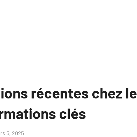
tions récentes chez l
ormations clés
rs 5, 2025
Aucun