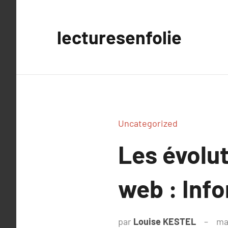
Aller
au
lecturesenfolie
contenu
Uncategorized
Les évolu
web : Inf
par
Louise KESTEL
ma