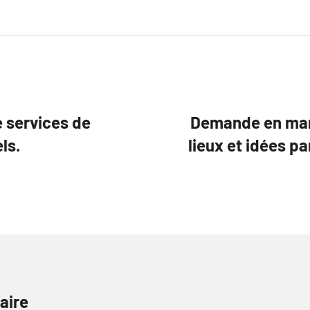
e services de
Demande en mari
ls.
lieux et idées p
aire