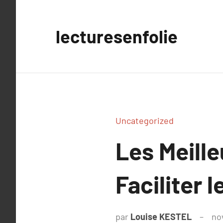
Aller
au
lecturesenfolie
contenu
Uncategorized
Les Meill
Faciliter 
par
Louise KESTEL
no