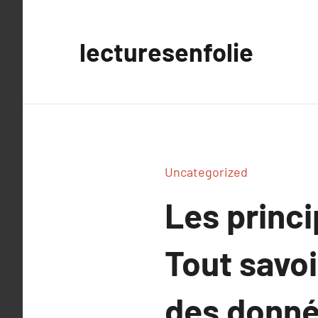
Aller
au
lecturesenfolie
contenu
Uncategorized
Les princ
Tout savo
des donné