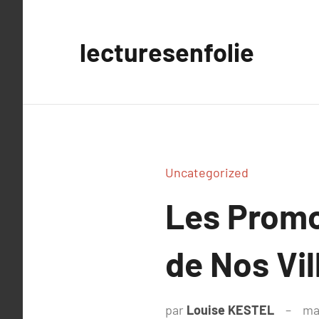
Aller
au
lecturesenfolie
contenu
Uncategorized
Les Promo
de Nos Vil
par
Louise KESTEL
ma