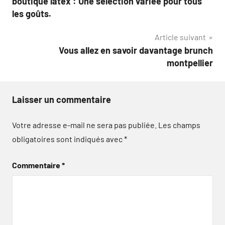
boutique latex : Une sélection variée pour tous
l’article
les goûts.
Article suivant
Vous allez en savoir davantage brunch
montpellier
Laisser un commentaire
Votre adresse e-mail ne sera pas publiée.
Les champs
obligatoires sont indiqués avec
*
Commentaire
*