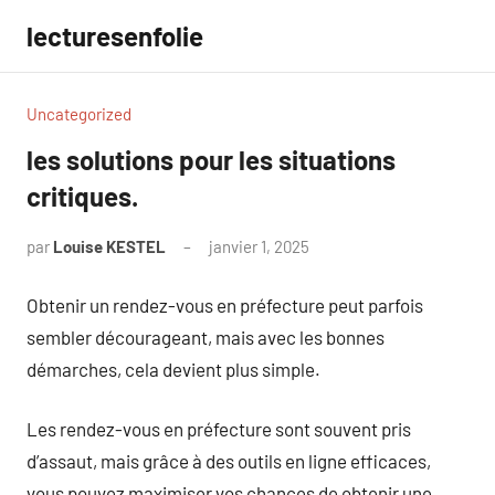
Aller
lecturesenfolie
au
contenu
Uncategorized
les solutions pour les situations
critiques.
par
Louise KESTEL
janvier 1, 2025
Aucun
commentaire
Obtenir un rendez-vous en préfecture peut parfois
sembler décourageant, mais avec les bonnes
démarches, cela devient plus simple.
Les rendez-vous en préfecture sont souvent pris
d’assaut, mais grâce à des outils en ligne efficaces,
vous pouvez maximiser vos chances de obtenir une