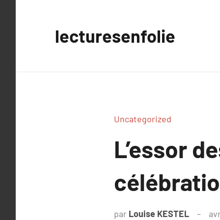
Aller
au
lecturesenfolie
contenu
Uncategorized
L’essor de
célébrati
par
Louise KESTEL
avr