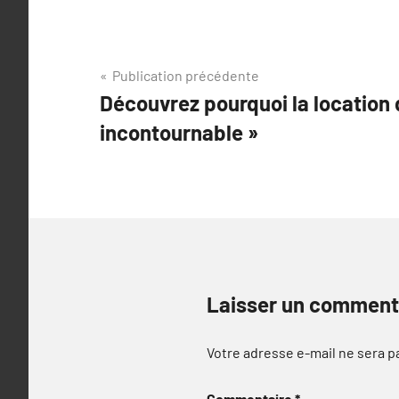
Navigation
Publication précédente
Découvrez pourquoi la location
de
incontournable »
l’article
Laisser un comment
Votre adresse e-mail ne sera p
Commentaire
*