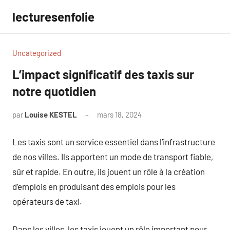
Aller
lecturesenfolie
au
contenu
Uncategorized
L’impact significatif des taxis sur
notre quotidien
par
Louise KESTEL
mars 18, 2024
Aucun
commentaire
Les taxis sont un service essentiel dans l’infrastructure
de nos villes. Ils apportent un mode de transport fiable,
sûr et rapide. En outre, ils jouent un rôle à la création
d’emplois en produisant des emplois pour les
opérateurs de taxi.
Dans les villes, les taxis jouent un rôle important pour