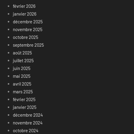
février 2026
janvier 2026
décembre 2025
novembre 2025
octobre 2025
septembre 2025
août 2025
juillet 2025
juin 2025
mai 2025
avril 2025
mars 2025
février 2025
janvier 2025
décembre 2024
novembre 2024
octobre 2024