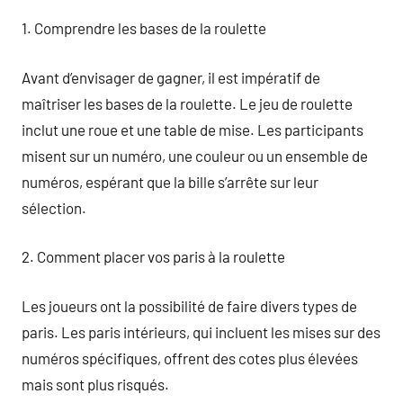
1. Comprendre les bases de la roulette
Avant d’envisager de gagner, il est impératif de
maîtriser les bases de la roulette. Le jeu de roulette
inclut une roue et une table de mise. Les participants
misent sur un numéro, une couleur ou un ensemble de
numéros, espérant que la bille s’arrête sur leur
sélection.
2. Comment placer vos paris à la roulette
Les joueurs ont la possibilité de faire divers types de
paris. Les paris intérieurs, qui incluent les mises sur des
numéros spécifiques, offrent des cotes plus élevées
mais sont plus risqués.