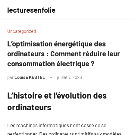
Aller
lecturesenfolie
au
contenu
Uncategorized
L’optimisation énergétique des
ordinateurs : Comment réduire leur
consommation électrique ?
par
Louise KESTEL
juillet 7, 2026
Aucun
commentaire
L’histoire et l’évolution des
ordinateurs
Les machines informatiques n’ont cessé de se
perfectionner. Des ordinateurs primitifs aux modèles