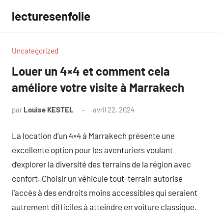
Aller
lecturesenfolie
au
contenu
Uncategorized
Louer un 4×4 et comment cela
améliore votre visite à Marrakech
par
Louise KESTEL
avril 22, 2024
Aucun
commentaire
La location d’un 4×4 à Marrakech présente une
excellente option pour les aventuriers voulant
d’explorer la diversité des terrains de la région avec
confort. Choisir un véhicule tout-terrain autorise
l’accès à des endroits moins accessibles qui seraient
autrement difficiles à atteindre en voiture classique.