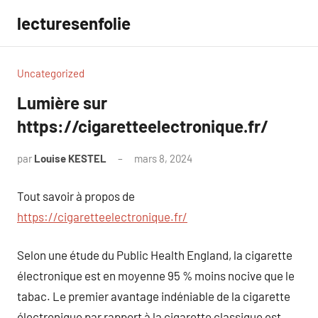
Aller
lecturesenfolie
au
contenu
Uncategorized
Lumière sur
https://cigaretteelectronique.fr/
par
Louise KESTEL
mars 8, 2024
Aucun
commentaire
Tout savoir à propos de
https://cigaretteelectronique.fr/
Selon une étude du Public Health England, la cigarette
électronique est en moyenne 95 % moins nocive que le
tabac. Le premier avantage indéniable de la cigarette
électronique par rapport à la cigarette classique est