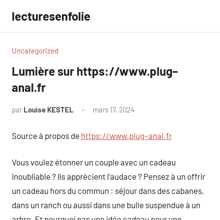
Aller
lecturesenfolie
au
contenu
Uncategorized
Lumière sur https://www.plug–
anal.fr
par
Louise KESTEL
mars 17, 2024
Aucun
commentaire
Source à propos de
https://www.plug–anal.fr
Vous voulez étonner un couple avec un cadeau
inoubliable ? Ils apprécient l’audace ? Pensez à un offrir
un cadeau hors du commun : séjour dans des cabanes,
dans un ranch ou aussi dans une bulle suspendue à un
arbre. Et pourquoi pas une idée cadeau pour une