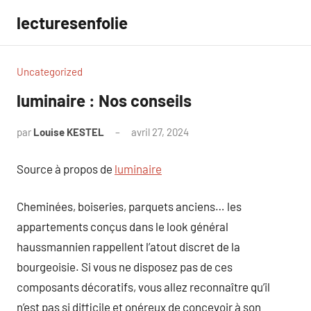
Aller
lecturesenfolie
au
contenu
Uncategorized
luminaire : Nos conseils
par
Louise KESTEL
avril 27, 2024
Aucun
commentaire
Source à propos de
luminaire
Cheminées, boiseries, parquets anciens… les
appartements conçus dans le look général
haussmannien rappellent l’atout discret de la
bourgeoisie. Si vous ne disposez pas de ces
composants décoratifs, vous allez reconnaître qu’il
n’est pas si difficile et onéreux de concevoir à son