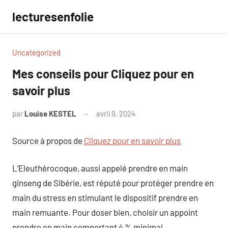
Aller
lecturesenfolie
au
contenu
Uncategorized
Mes conseils pour Cliquez pour en
savoir plus
par
Louise KESTEL
avril 9, 2024
Aucun
commentaire
Source à propos de
Cliquez pour en savoir plus
L’Eleuthérocoque, aussi appelé prendre en main
ginseng de Sibérie, est réputé pour protéger prendre en
main du stress en stimulant le dispositif prendre en
main remuante. Pour doser bien, choisir un appoint
prendre en main comportant 4 % minimal