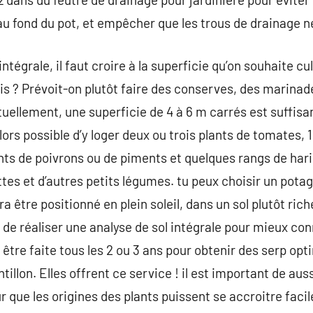
u fond du pot, et empêcher que les trous de drainage ne
intégrale, il faut croire à la superficie qu’on souhaite c
is ? Prévoit-on plutôt faire des conserves, des marinad
tuellement, une superficie de 4 à 6 m carrés est suffisa
lors possible d’y loger deux ou trois plants de tomates, 1
ts de poivrons ou de piments et quelques rangs de hari
ttes et d’autres petits légumes. tu peux choisir un potage
ra être positionné en plein soleil, dans un sol plutôt ric
e de réaliser une analyse de sol intégrale pour mieux con
t être faite tous les 2 ou 3 ans pour obtenir des serp o
tillon. Elles offrent ce service ! il est important de au
 que les origines des plants puissent se accroitre faci