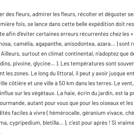
der des fleurs, admirer les fleurs, récolter et déguste
remière fois, se lance dans cette belle expédition doit re
te afin d’éviter certaines erreurs récurrentes chez les «
mosa, camélia, agapanthe, anisodontea, azara… ) sont 
. Ailleurs, surtout en climat continental, n’adoptez que d
 jardins, pivoine, glycine… ). Les températures sont souve
es zones. Le long du littoral, il peut y avoir jusque ent
ille côtière et une ville à 50 km dans les terres. Le vent,
nflue sur les végétaux. La haie, écrin du jardin, est la p
 gourmande, autant pour vous que pour les oiseaux et les
tés faciles à vivre ( hémérocalle, géranium vivace, chèvr
ema, cypripedium, bletilla… ), c’est pour après ! Si vrai
.