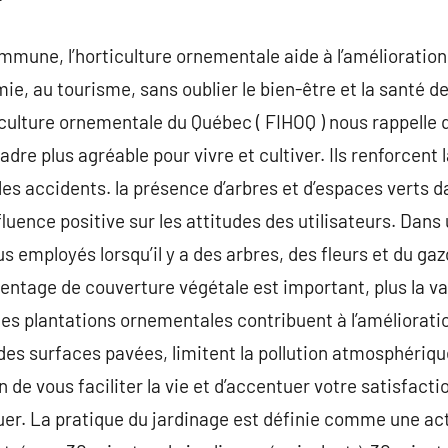
mmune, l’horticulture ornementale aide à l’amélioration 
ie, au tourisme, sans oublier le bien-être et la santé d
rticulture ornementale du Québec ( FIHOQ ) nous rappel
re plus agréable pour vivre et cultiver. Ils renforcent 
 les accidents. la présence d’arbres et d’espaces verts d
uence positive sur les attitudes des utilisateurs. Dan
employés lorsqu’il y a des arbres, des fleurs et du ga
centage de couverture végétale est important, plus la va
es plantations ornementales contribuent à l’amélioration 
 des surfaces pavées, limitent la pollution atmosphériqu
n de vous faciliter la vie et d’accentuer votre satisfactio
uer. La pratique du jardinage est définie comme une ac