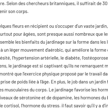
ture. Selon des chercheurs britanniques, il suffirait de 
nir son corps.
elques fleurs en récipient ou s’occuper d’un vaste jardin,
 surtout pour âgées, sont presque aussi nombreux que le
semble les bienfaits du jardinage sur la forme dans les 
t à un léger mouvement d’aérobic, qui améliore la form
ésité, l’hypertension artérielle, le diabète, l’ostéoporos
gens, le jardinage est si captivant qu’ils ne remarquent 
montré que l’exercice physique proposé par le travail da
ise de poids liée à l’âge. En plus, le job dans un jardin 
s musculaires du corps. Le jardinage favorise les horm
 niveaux de sérotonine et de dopamine, les hormones du 
 le cortisol, l’hormone du stress. il faut savoir qu’il y 