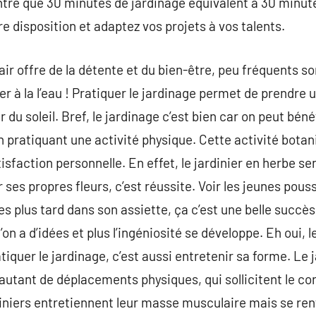
ntré que 30 minutes de jardinage équivalent à 30 minut
e disposition et adaptez vos projets à vos talents.
 air offre de la détente et du bien-être, peu fréquents s
er à la l’eau ! Pratiquer le jardinage permet de prendre 
 du soleil. Bref, le jardinage c’est bien car on peut bénéf
 en pratiquant une activité physique. Cette activité botan
sfaction personnelle. En effet, le jardinier en herbe se
 ses propres fleurs, c’est réussite. Voir les jeunes pouss
 plus tard dans son assiette, ça c’est une belle succès 
s l’on a d’idées et plus l’ingéniosité se développe. Eh oui,
tiquer le jardinage, c’est aussi entretenir sa forme. Le ja
 autant de déplacements physiques, qui sollicitent le cor
rdiniers entretiennent leur masse musculaire mais se r