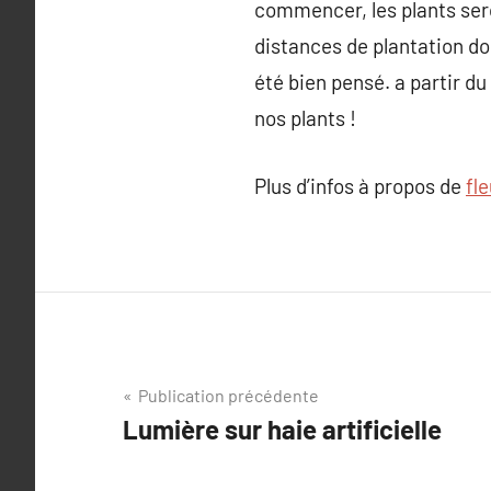
commencer, les plants seron
distances de plantation doi
été bien pensé. a partir du
nos plants !
Plus d’infos à propos de
fle
Navigation
Publication précédente
Lumière sur haie artificielle
de
l’article