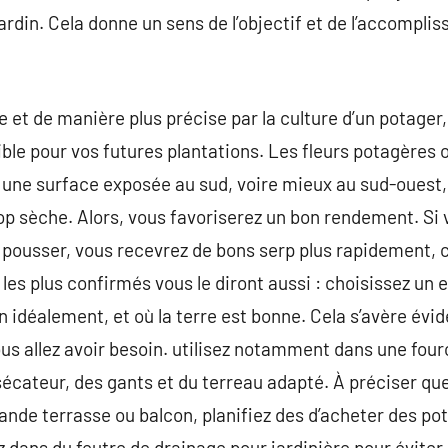
jardin. Cela donne un sens de l’objectif et de l’accompli
 et de manière plus précise par la culture d’un potager
ible pour vos futures plantations. Les fleurs potagères 
 une surface exposée au sud, voire mieux au sud-ouest, 
trop sèche. Alors, vous favoriserez un bon rendement. Si
 pousser, vous recevrez de bons serp plus rapidement, 
s les plus confirmés vous le diront aussi : choisissez u
n idéalement, et où la terre est bonne. Cela s’avère évid
vous allez avoir besoin. utilisez notamment dans une four
 sécateur, des gants et du terreau adapté. À préciser que
rande terrasse ou balcon, planifiez des d’acheter des pots 
 dans du feutre de drainage pour jardinière pour éviter 