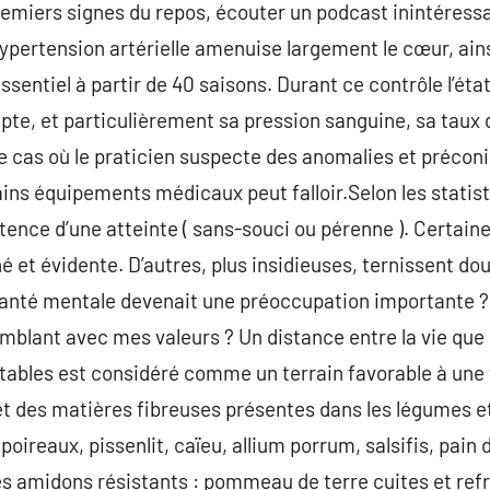
emiers signes du repos, écouter un podcast inintéressant
ypertension artérielle amenuise largement le cœur, ain
ssentiel à partir de 40 saisons. Durant ce contrôle l’éta
pte, et particulièrement sa pression sanguine, sa taux 
le cas où le praticien suspecte des anomalies et préconi
ains équipements médicaux peut falloir.Selon les statis
stence d’une atteinte ( sans-souci ou pérenne ). Certain
et évidente. D’autres, plus insidieuses, ternissent douc
santé mentale devenait une préoccupation importante ? 
emblant avec mes valeurs ? Un distance entre la vie que 
itables est considéré comme un terrain favorable à une 
 et des matières fibreuses présentes dans les légumes e
oireaux, pissenlit, caïeu, allium porrum, salsifis, pain d
 amidons résistants : pommeau de terre cuites et refro