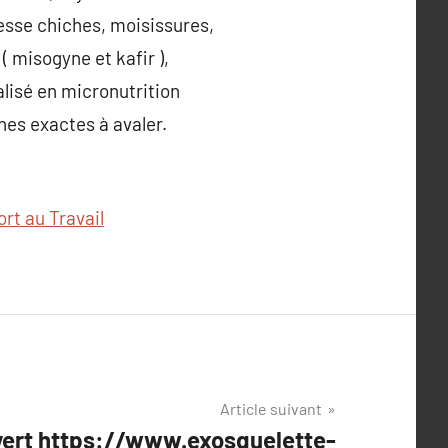
gesse chiches, moisissures,
( misogyne et kafir ),
lisé en micronutrition
ches exactes à avaler.
rt au Travail
Article suivant
uvert https://www.exosquelette-