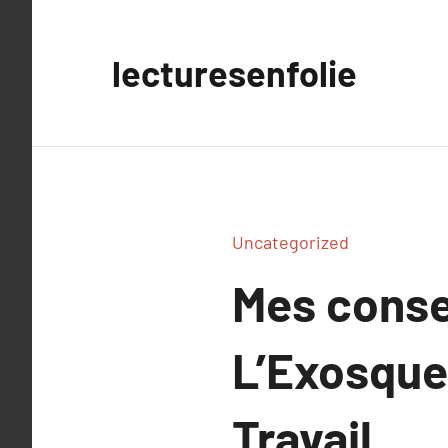
Aller
au
lecturesenfolie
contenu
Uncategorized
Mes conse
L’Exosquel
Travail