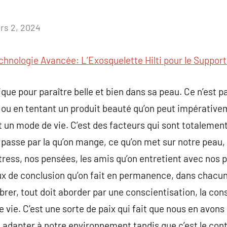
rs 2, 2024
Aucun
commentaire
chnologie Avancée: L’Exosquelette Hilti pour le Support
ique pour paraître belle et bien dans sa peau. Ce n’est 
 ou en tentant un produit beauté qu’on peut impérativem
ut un mode de vie. C’est des facteurs qui sont totaleme
a passe par la qu’on mange, ce qu’on met sur notre peau,
ress, nos pensées, les amis qu’on entretient avec nos 
ux de conclusion qu’on fait en permanence, dans chacun
brer, tout doit aborder par une conscientisation, la con
 vie. C’est une sorte de paix qui fait que nous en avon
 adapter à notre environnement tandis que c’est le contr