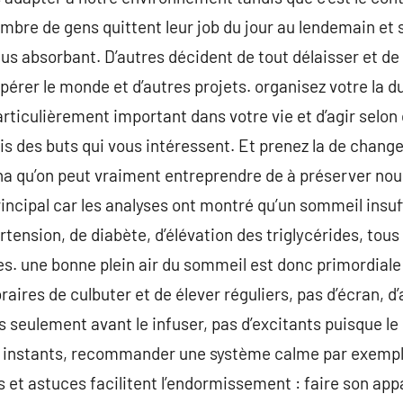
ombre de gens quittent leur job du jour au lendemain et
us absorbant. D’autres décident de tout délaisser et de 
epérer le monde et d’autres projets. organisez votre la 
articulièrement important dans votre vie et d’agir selon
is des buts qui vous intéressent. Et prenez la de chan
aha qu’on peut vraiment entreprendre de à préserver no
ncipal car les analyses ont montré qu’un sommeil insuf
tension, de diabète, d’élévation des triglycérides, tous
s. une bonne plein air du sommeil est donc primordiale
raires de culbuter et de élever réguliers, pas d’écran, d’
eulement avant le infuser, pas d’excitants puisque le ca
 16 instants, recommander une système calme par exempl
 et astuces facilitent l’endormissement : faire son appar