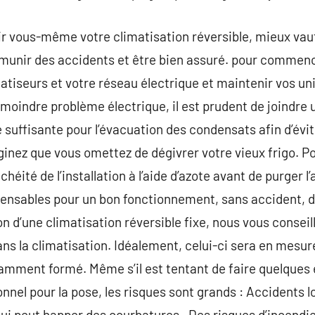
r vous-même votre climatisation réversible, mieux vaut
émunir des accidents et être bien assuré. pour commenc
matiseurs et votre réseau électrique et maintenir vos un
 moindre problème électrique, il est prudent de joindre u
 suffisante pour l’évacuation des condensats afin d’évi
inez que vous omettez de dégivrer votre vieux frigo. Pou
héité de l’installation à l’aide d’azote avant de purger l’a
pensables pour un bon fonctionnement, sans accident, d
tion d’une climatisation réversible fixe, nous vous conse
ans la climatisation. Idéalement, celui-ci sera en mesur
isamment formé. Même s’il est tentant de faire quelque
nnel pour la pose, les risques sont grands : Accidents l
qui peut happer des courbatures . Des risques d’incendie