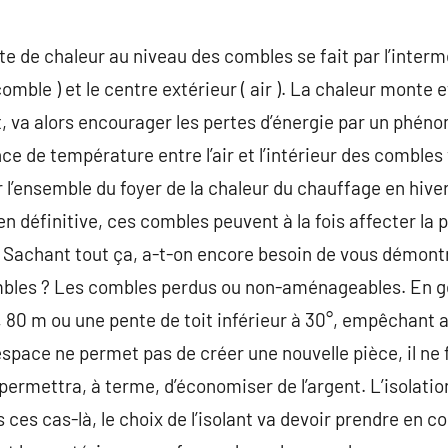
e de chaleur au niveau des combles se fait par l’interm
comble ) et le centre extérieur ( air ). La chaleur monte e
t, va alors encourager les pertes d’énergie par un phé
ence de température entre l’air et l’intérieur des combles
 l’ensemble du foyer de la chaleur du chauffage en hiver 
 en définitive, ces combles peuvent à la fois affecter la 
e. Sachant tout ça, a-t-on encore besoin de vous démont
mbles ? Les combles perdus ou non-aménageables. En gén
1, 80 m ou une pente de toit inférieur à 30°, empêchant a
espace ne permet pas de créer une nouvelle pièce, il ne
i permettra, à terme, d’économiser de l’argent. L’isolat
ns ces cas-là, le choix de l’isolant va devoir prendre en