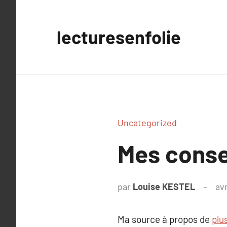
Aller
au
lecturesenfolie
contenu
Uncategorized
Mes consei
par
Louise KESTEL
avr
Ma source à propos de
plus