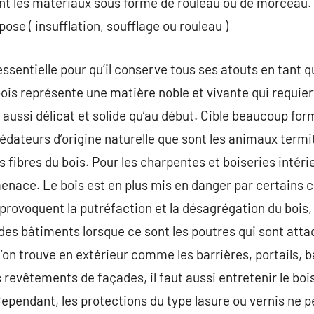
ant les matériaux sous forme de rouleau ou de morceau. 
pose ( insufflation, soufflage ou rouleau )
essentielle pour qu’il conserve tous ses atouts en tant 
bois représente une matière noble et vivante qui requier
aussi délicat et solide qu’au début. Cible beaucoup form
édateurs d’origine naturelle que sont les animaux termit
 fibres du bois. Pour les charpentes et boiseries intéri
menace. Le bois est en plus mis en danger par certains
provoquent la putréfaction et la désagrégation du bois, 
 des bâtiments lorsque ce sont les poutres qui sont att
l’on trouve en extérieur comme les barrières, portails, 
s revêtements de façades, il faut aussi entretenir le boi
Cependant, les protections du type lasure ou vernis ne 