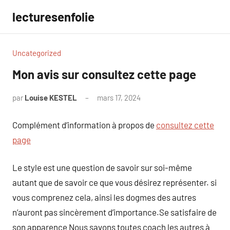
Aller
lecturesenfolie
au
contenu
Uncategorized
Mon avis sur consultez cette page
par
Louise KESTEL
mars 17, 2024
Aucun
commentaire
Complément d’information à propos de
consultez cette
page
Le style est une question de savoir sur soi-même
autant que de savoir ce que vous désirez représenter. si
vous comprenez cela, ainsi les dogmes des autres
n’auront pas sincèrement d’importance.Se satisfaire de
son apparence Nous savons toutes coach les autres à