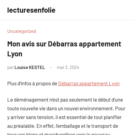
Aller
lecturesenfolie
au
contenu
Uncategorized
Mon avis sur Débarras appartement
Lyon
par
Louise KESTEL
mai 3, 2024
Aucun
commentaire
Plus d’infos à propos de
Débarras appartement Lyon
Le déménagement n’est pas seulement le début d’une
toute nouvelle vie dans un nouvel environnement. Pour
y arriver sans tension, il est essentiel de tout planifier
au préalable. En effet, l’emballage et le transport de
tous vos biens et marchandises vers le nouveau