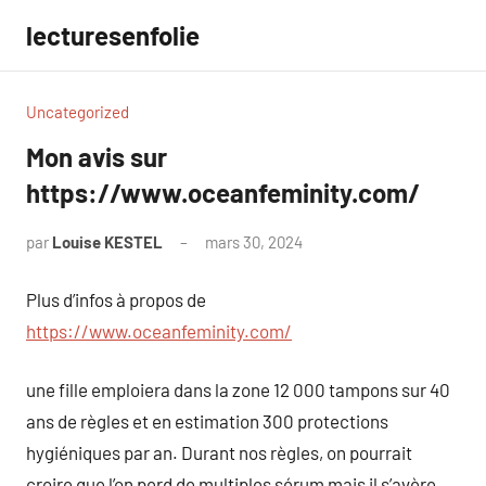
Aller
lecturesenfolie
au
contenu
Uncategorized
Mon avis sur
https://www.oceanfeminity.com/
par
Louise KESTEL
mars 30, 2024
Aucun
commentaire
Plus d’infos à propos de
https://www.oceanfeminity.com/
une fille emploiera dans la zone 12 000 tampons sur 40
ans de règles et en estimation 300 protections
hygiéniques par an. Durant nos règles, on pourrait
croire que l’on perd de multiples sérum mais il s’avère