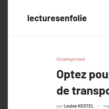
Aller
au
lecturesenfolie
contenu
Uncategorized
Optez pou
de transp
par
Louise KESTEL
ma