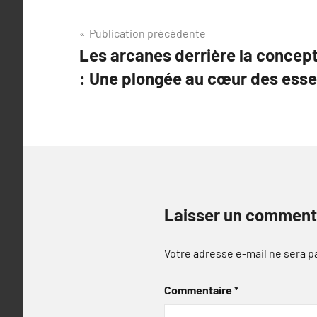
Navigation
Publication précédente
Les arcanes derrière la concep
de
: Une plongée au cœur des ess
l’article
Laisser un comment
Votre adresse e-mail ne sera p
Commentaire
*