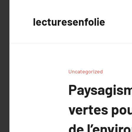
Aller
au
lecturesenfolie
contenu
Uncategorized
Paysagisme
vertes pou
de l’envi