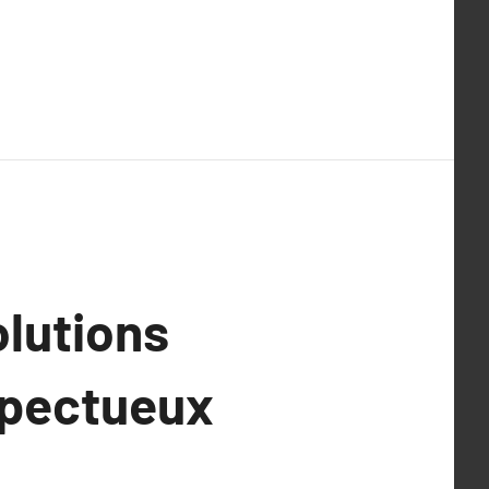
olutions
espectueux