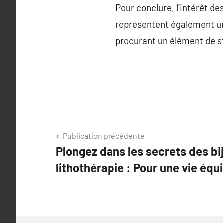
Pour conclure, l’intérêt de
représentent également un
procurant un élément de st
Navigation
Publication précédente
Plongez dans les secrets des bi
de
lithothérapie : Pour une vie équi
l’article