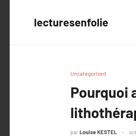
Aller
au
lecturesenfolie
contenu
Uncategorized
Pourquoi 
lithothéra
par
Louise KESTEL
oc