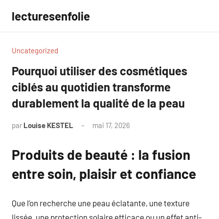
Aller
lecturesenfolie
au
contenu
Uncategorized
Pourquoi utiliser des cosmétiques
ciblés au quotidien transforme
durablement la qualité de la peau
par
Louise KESTEL
mai 17, 2026
Aucun
commentaire
Produits de beauté : la fusion
entre soin, plaisir et confiance
Que l’on recherche une peau éclatante, une texture
lissée, une protection solaire efficace ou un effet anti-