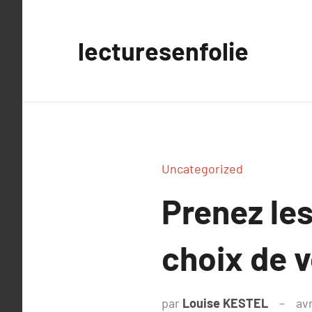
Aller
au
lecturesenfolie
contenu
Uncategorized
Prenez le
choix de v
par
Louise KESTEL
avr