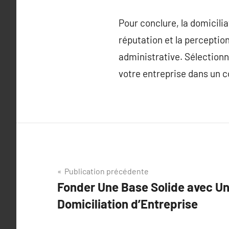
Pour conclure, la domicili
réputation et la perception
administrative. Sélectionn
votre entreprise dans un c
Navigation
Publication précédente
Fonder Une Base Solide avec U
de
Domiciliation d’Entreprise
l’article