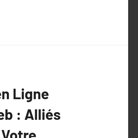
en Ligne
b : Alliés
 Votre