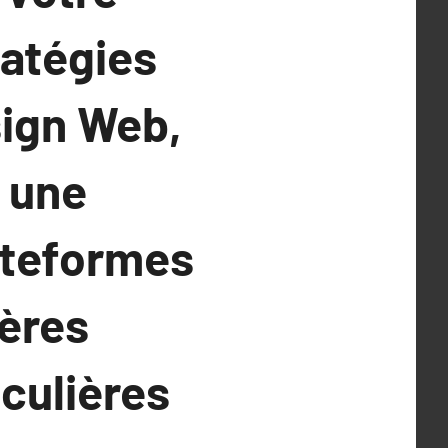
ratégies
sign Web,
 une
ateformes
ières
culières