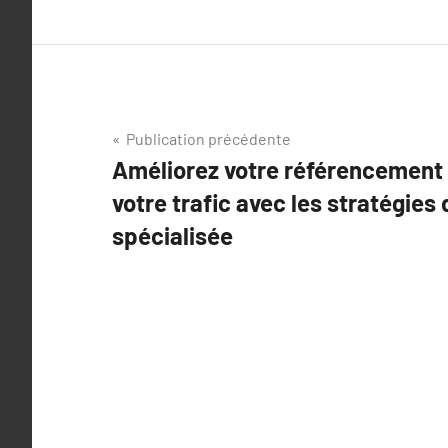
Navigation
Publication précédente
Améliorez votre référencement 
de
votre trafic avec les stratégie
l’article
spécialisée