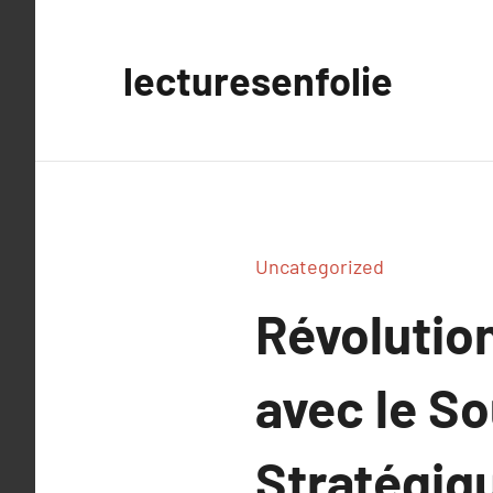
Aller
au
lecturesenfolie
contenu
Uncategorized
Révolutio
avec le So
Stratégiq