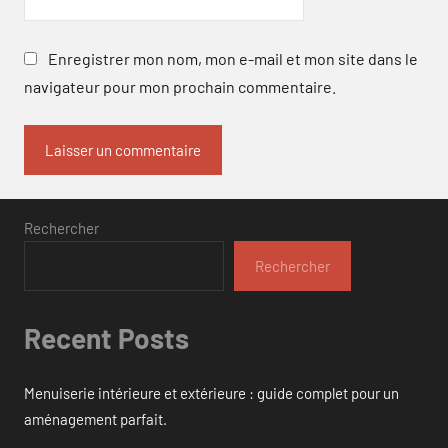
Enregistrer mon nom, mon e-mail et mon site dans le
navigateur pour mon prochain commentaire.
Rechercher
Rechercher
Recent Posts
Menuiserie intérieure et extérieure : guide complet pour un
aménagement parfait.