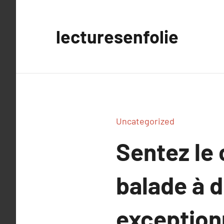
Aller
au
lecturesenfolie
contenu
Uncategorized
Sentez le 
balade à 
exception