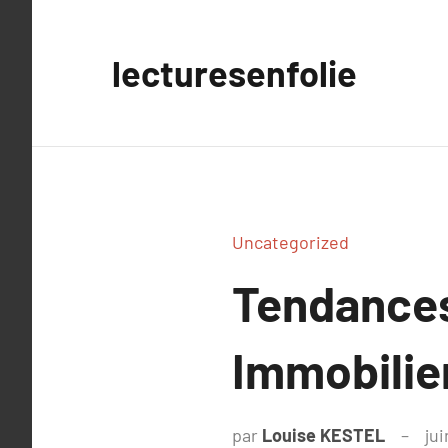
Aller
au
lecturesenfolie
contenu
Uncategorized
Tendances
Immobilier
par
Louise KESTEL
jui