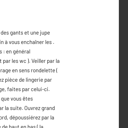
des gants et une jupe
n à vous enchaîner les .
s : en général
par les wc ). Veiller par la
urage en sens rondelette (
ez pièce de lingerie par
e, faites par celui-ci.
à que vous êtes
ar la suite. Ouvrez grand
ord, dépoussiérez par la
de haut en bas ( la