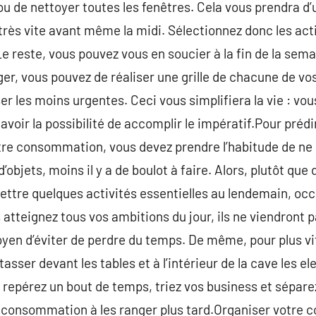
u de nettoyer toutes les fenêtres. Cela vous prendra d’u
très vite avant même la midi. Sélectionnez donc les act
e reste, vous pouvez vous en soucier à la fin de la sema
ger, vous pouvez de réaliser une grille de chacune de vo
er les moins urgentes. Ceci vous simplifiera la vie : vo
 avoir la possibilité de accomplir le impératif.Pour préd
e consommation, vous devez prendre l’habitude de ne pa
d’objets, moins il y a de boulot à faire. Alors, plutôt qu
mettre quelques activités essentielles au lendemain, 
atteignez tous vos ambitions du jour, ils ne viendront pa
yen d’éviter de perdre du temps. De même, pour plus vit
asser devant les tables et à l’intérieur de la cave les 
 repérez un bout de temps, triez vos business et sépare
 consommation à les ranger plus tard.Organiser votre co