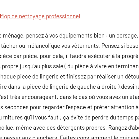
commentaire
Mop de nettoyage professionnel
ménage, pensez à vos équipements bien : un corsage, 
us tâcher ou mélancolique vos vêtements. Pensez si besoi
ce par pièce. pour cela, il faudra exécuter à la progrè
propre jusqu’au plus sale ( du pièce à vivre en terminant 
chaque pièce de lingerie et finissez par réaliser un déto
aire dans la pièce de lingerie de gauche à droite ).dessin
c’est très encourageant. dans le cas où vous avez un étag
s secondes pour regarder l’espace et prêter attention 
ournitures qu’il vous faut ; ça évite de perdre du temps p
 pollue, même avec des détergents propres. Rangez d’ab
de passer aux planchers. Faites constamment le ménage 