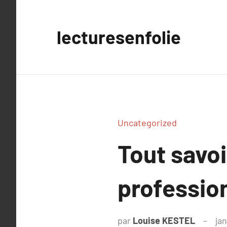
Aller
au
lecturesenfolie
contenu
Uncategorized
Tout savo
professio
par
Louise KESTEL
ja