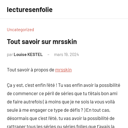
Aller
lecturesenfolie
au
contenu
Uncategorized
Tout savoir sur mrsskin
par
Louise KESTEL
mars 19, 2024
Aucun
commentaire
Tout savoir à propos de
mrsskin
Ça y est, c’est enfin l’été ! Tu vas enfin avoir la possibilité
de commencer ce péril de séries que tu t’étais bon ami
de faire autrefois ( à moins que je ne sois la vous voilà
seule à me engager ce type de défis ? ) En tout cas,
désormais que c’est l’été, tu vas avoir la possibilité de
rattraper tous les séries ou séries folles que t’avais la