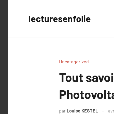
Aller
au
lecturesenfolie
contenu
Uncategorized
Tout savo
Photovolt
par
Louise KESTEL
avr