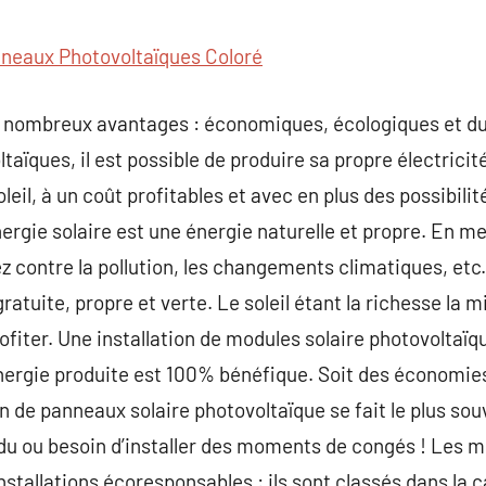
commentaire
neaux Photovoltaïques Coloré
e nombreux avantages : économiques, écologiques et du
taïques, il est possible de produire sa propre électrici
eil, à un coût profitables et avec en plus des possibilit
nergie solaire est une énergie naturelle et propre. En 
z contre la pollution, les changements climatiques, etc.
tuite, propre et verte. Le soleil étant la richesse la m
fiter. Une installation de modules solaire photovoltaïqu
énergie produite est 100% bénéfique. Soit des économies
on de panneaux solaire photovoltaïque se fait le plus so
du ou besoin d’installer des moments de congés ! Les m
stallations écoresponsables : ils sont classés dans la c