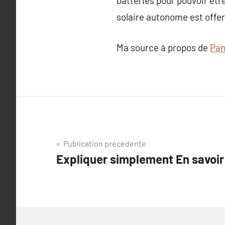
batteries pour pouvoir êtr
solaire autonome est offer
Ma source à propos de
Pan
Navigation
Publication précédente
Expliquer simplement En savoir
de
l’article