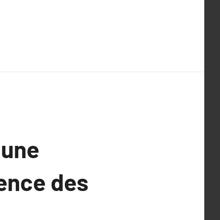
 une
sence des