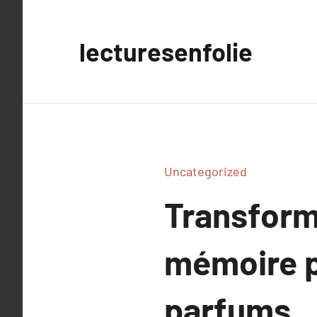
Aller
au
lecturesenfolie
contenu
Uncategorized
Transform
mémoire p
parfums