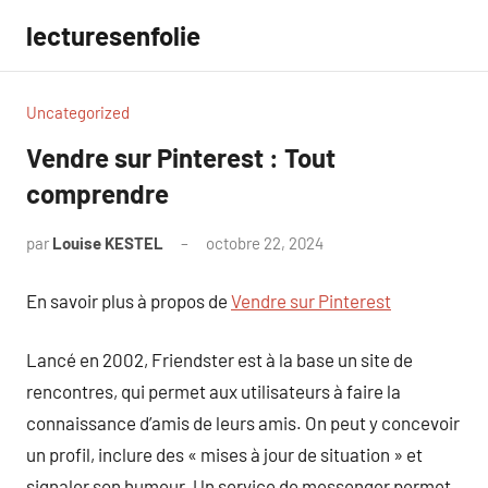
Aller
lecturesenfolie
au
contenu
Uncategorized
Vendre sur Pinterest : Tout
comprendre
par
Louise KESTEL
octobre 22, 2024
Aucun
commentaire
En savoir plus à propos de
Vendre sur Pinterest
Lancé en 2002, Friendster est à la base un site de
rencontres, qui permet aux utilisateurs à faire la
connaissance d’amis de leurs amis. On peut y concevoir
un profil, inclure des « mises à jour de situation » et
signaler son humeur. Un service de messenger permet